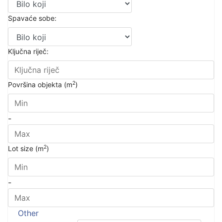
Spavaće sobe:
Ključna riječ:
2
Površina objekta (m
)
-
2
Lot size (m
)
-
Other