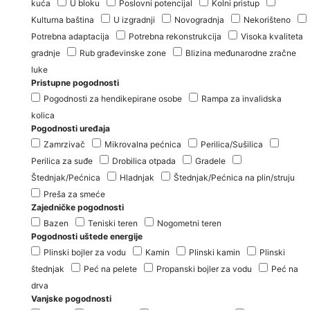
kuća
U bloku
Poslovni potencijal
Kolni pristup
Kulturna baština
U izgradnji
Novogradnja
Nekorišteno
Potrebna adaptacija
Potrebna rekonstrukcija
Visoka kvaliteta
gradnje
Rub građevinske zone
Blizina međunarodne zračne
luke
Pristupne pogodnosti
Pogodnosti za hendikepirane osobe
Rampa za invalidska
kolica
Pogodnosti uređaja
Zamrzivač
Mikrovalna pećnica
Perilica/Sušilica
Perilica za suđe
Drobilica otpada
Gradele
Štednjak/Pećnica
Hladnjak
Štednjak/Pećnica na plin/struju
Preša za smeće
Zajedničke pogodnosti
Bazen
Teniski teren
Nogometni teren
Pogodnosti uštede energije
Plinski bojler za vodu
Kamin
Plinski kamin
Plinski
štednjak
Peć na pelete
Propanski bojler za vodu
Peć na
drva
Vanjske pogodnosti