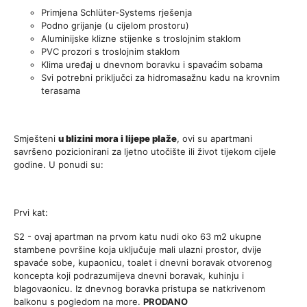
Primjena Schlüter-Systems rješenja
Podno grijanje (u cijelom prostoru)
Aluminijske klizne stijenke s troslojnim staklom
PVC prozori s troslojnim staklom
Klima uređaj u dnevnom boravku i spavaćim sobama
Svi potrebni priključci za hidromasažnu kadu na krovnim
terasama
Smješteni
u blizini mora i lijepe plaže
, ovi su apartmani
savršeno pozicionirani za ljetno utočište ili život tijekom cijele
godine. U ponudi su:
Prvi kat:
S2 - ovaj apartman na prvom katu nudi oko 63 m2 ukupne
stambene površine koja uključuje mali ulazni prostor, dvije
spavaće sobe, kupaonicu, toalet i dnevni boravak otvorenog
koncepta koji podrazumijeva dnevni boravak, kuhinju i
blagovaonicu. Iz dnevnog boravka pristupa se natkrivenom
balkonu s pogledom na more.
PRODANO