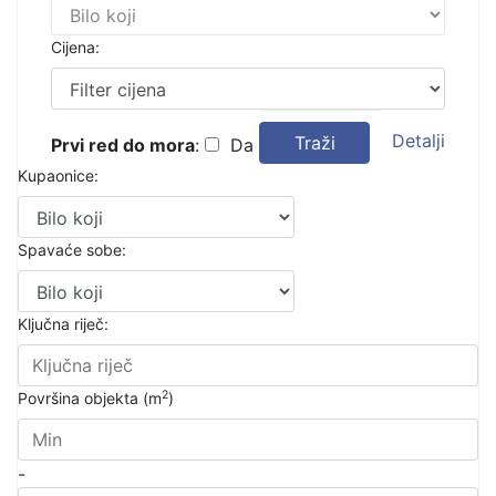
Cijena:
Detalji
Traži
Prvi red do mora
:
Da
Kupaonice:
Spavaće sobe:
Ključna riječ:
2
Površina objekta (m
)
-