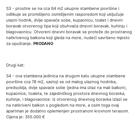
S3 - prostire se na cca 64 m2 ukupne stambene površine i
odlikuje se promišljeno osmišljenim rasporedom koji uključuje
ulazni hodnik, dvije spavaće sobe, kupaonicu, toalet i dnevni
boravak otvorenog tipa koji obuhvaća dnevni boravak, kuhinju i
blagovaonicu. Otvoreni dnevni boravak se proteže do prostranog
natkrivenog balkona koji gleda na more, nudeći savršeno mjesto
za opuštanje.
PRODANO
Drugi kat:
S4 - ova stambena jedinica na drugom katu ukupne stambene
površine cca 78 m2, sastoji se od malog ulaznog hodnika,
predsoblja, dvije spavaće sobe (jedna ima izlaz na mali balkon),
kupaonice, toaleta, te zajedničkog prostora dnevnog boravka,
kuhinje, i blagovaonice. Iz otvorenog dnevnog boravka izlazi se
na natkriveni balkon s pogledom na more, a osim toga ovaj
apartman je dodatno oplemenjen prostranom krovnom terasom.
Cijena je: 355.000 €