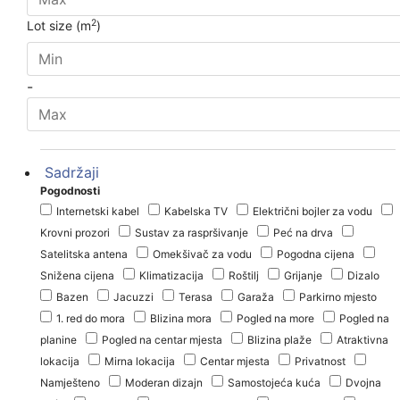
2
Lot size (m
)
-
Sadržaji
Pogodnosti
Internetski kabel
Kabelska TV
Električni bojler za vodu
Krovni prozori
Sustav za raspršivanje
Peć na drva
Satelitska antena
Omekšivač za vodu
Pogodna cijena
Snižena cijena
Klimatizacija
Roštilj
Grijanje
Dizalo
Bazen
Jacuzzi
Terasa
Garaža
Parkirno mjesto
1. red do mora
Blizina mora
Pogled na more
Pogled na
planine
Pogled na centar mjesta
Blizina plaže
Atraktivna
lokacija
Mirna lokacija
Centar mjesta
Privatnost
Namješteno
Moderan dizajn
Samostojeća kuća
Dvojna