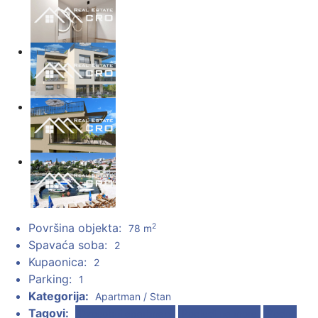
Površina objekta:
2
78 m
Spavaća soba:
2
Kupaonica:
2
Parking:
1
Kategorija:
Apartman / Stan
Tagovi:
Dvosobni apartmani
Pogledi na more
Podno