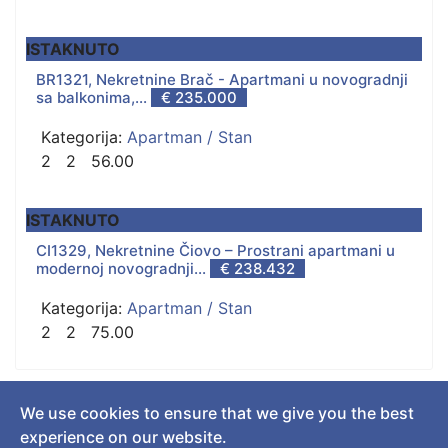
ISTAKNUTO
BR1321, Nekretnine Brač - Apartmani u novogradnji
sa balkonima,...
€ 235.000
Kategorija:
Apartman / Stan
2
2
56.00
ISTAKNUTO
CI1329, Nekretnine Čiovo – Prostrani apartmani u
modernoj novogradnji...
€ 238.432
Kategorija:
Apartman / Stan
2
2
75.00
We use cookies to ensure that we give you the best
© 2018 Real Estate Croatia. All Rights Reserved. Designed by
experience on our website.