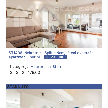
ST1406, Nekretnine Split – Namješteni dvoetažni
apartman u blizini...
€ 650.000
Kategorija:
Apartman / Stan
3
3
2
179.00
ISTAKNUTO