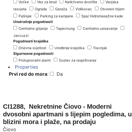
Voćke
Vez za brod
Natkriveno dvorište
Vanjska
rasvjeta
Ograda
Garaža
Vidikovac
Otvoreni trijem
Pašnjak
Parking za kampere
Spa/ Hidromasažne kade
Unutrašnje pogodnosti
Centralno grijanje
Tapecirung
Centralno usisavanje
Jaccuzzi
Pogodnosti krajolika
Dnevna svjetlost
Uređenje krajolika
Travnjak
Sigurnosne pogodnosti
Protuprovalni alarm
Sustav za raspršivanje
Properties
Prvi red do mora
:
Da
CI1288, Nekretnine Čiovo - Moderni
dvosobni apartmani s lijepim pogledima, u
blizini mora i plaže, na prodaju
Čiovo