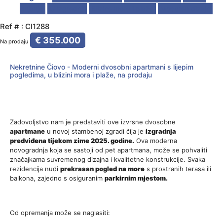
grijanje
U izgradnji
Blizina mora i plaže
Moderan dizajn
Ref # : CI1288
€ 355.000
Na prodaju
Nekretnine Čiovo - Moderni dvosobni apartmani s lijepim
pogledima, u blizini mora i plaže, na prodaju
Zadovoljstvo nam je predstaviti ove izvrsne dvosobne
apartmane
u novoj stambenoj zgradi čija je
izgradnja
predviđena tijekom zime 2025. godine.
Ova moderna
novogradnja koja se sastoji od pet apartmana, može se pohvaliti
značajkama suvremenog dizajna i kvalitetne konstrukcije. Svaka
rezidencija nudi
prekrasan pogled na more
s prostranih terasa ili
balkona, zajedno s osiguranim
parkirnim mjestom.
Od opremanja može se naglasiti: