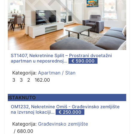
ST1407, Nekretnine Split – Prostrani dvoetažni
apartman u neposrednoj...
€ 590.000
Kategorija:
Apartman / Stan
3
3
2
162.00
ISTAKNUTO
OM1232, Nekretnine Omiš - Građevinsko zemljište
na izvrsnoj lokaciji...
€ 250.000
Kategorija:
Građevinsko zemljište
/ 680.00