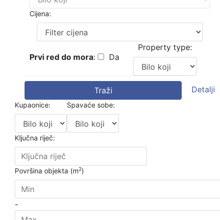
Cijena:
Property type:
Prvi red do mora
:
Da
Detalji
Traži
Kupaonice:
Spavaće sobe:
Ključna riječ:
2
Površina objekta (m
)
-