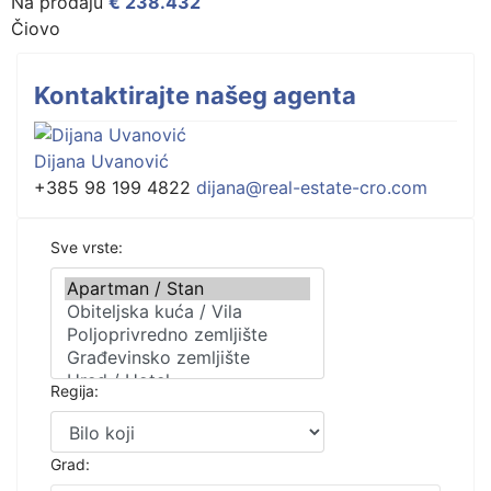
Na prodaju
€ 238.432
Čiovo
Kontaktirajte našeg agenta
Dijana Uvanović
+385 98 199 4822
dijana@real-estate-cro.com
Sve vrste:
Regija:
Grad: