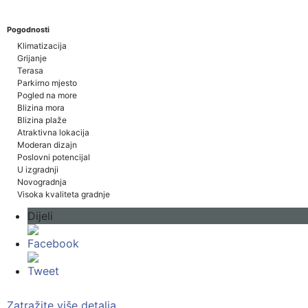
Pogodnosti
Klimatizacija
Grijanje
Terasa
Parkirno mjesto
Pogled na more
Blizina mora
Blizina plaže
Atraktivna lokacija
Moderan dizajn
Poslovni potencijal
U izgradnji
Novogradnja
Visoka kvaliteta gradnje
Dijeli
Facebook
Tweet
Zatražite više detalja