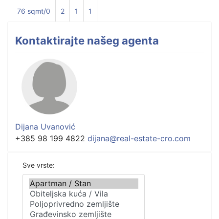
76 sqmt/0
2
1
1
Kontaktirajte našeg agenta
Dijana Uvanović
+385 98 199 4822
dijana@real-estate-cro.com
Sve vrste: