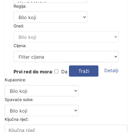
Regija:
Grad:
Cijena:
Detalji
Traži
Prvi red do mora
:
Da
Kupaonice:
Spavaće sobe:
Ključna riječ: