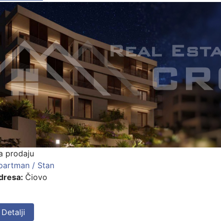
a prodaju
partman / Stan
dresa:
Čiovo
Detalji