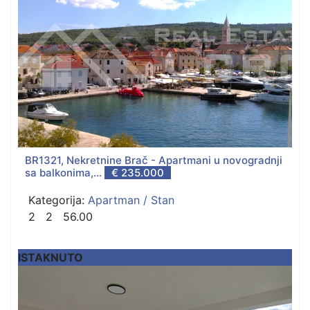
BR1321, Nekretnine Brač - Apartmani u novogradnji
sa balkonima,...
€ 235.000
Kategorija:
Apartman / Stan
2
2
56.00
ISTAKNUTO