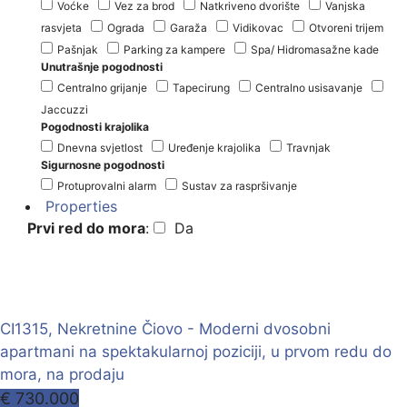
Voćke
Vez za brod
Natkriveno dvorište
Vanjska
rasvjeta
Ograda
Garaža
Vidikovac
Otvoreni trijem
Pašnjak
Parking za kampere
Spa/ Hidromasažne kade
Unutrašnje pogodnosti
Centralno grijanje
Tapecirung
Centralno usisavanje
Jaccuzzi
Pogodnosti krajolika
Dnevna svjetlost
Uređenje krajolika
Travnjak
Sigurnosne pogodnosti
Protuprovalni alarm
Sustav za raspršivanje
Properties
Prvi red do mora
:
Da
CI1315, Nekretnine Čiovo - Moderni dvosobni
apartmani na spektakularnoj poziciji, u prvom redu do
mora, na prodaju
€ 730.000