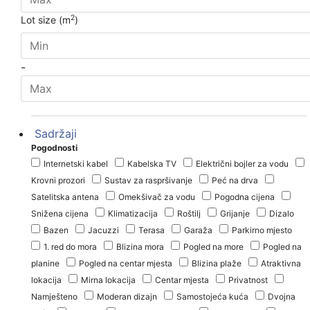
2
Lot size (m
)
-
Sadržaji
Pogodnosti
Internetski kabel
Kabelska TV
Električni bojler za vodu
Krovni prozori
Sustav za raspršivanje
Peć na drva
Satelitska antena
Omekšivač za vodu
Pogodna cijena
Snižena cijena
Klimatizacija
Roštilj
Grijanje
Dizalo
Bazen
Jacuzzi
Terasa
Garaža
Parkirno mjesto
1. red do mora
Blizina mora
Pogled na more
Pogled na
planine
Pogled na centar mjesta
Blizina plaže
Atraktivna
lokacija
Mirna lokacija
Centar mjesta
Privatnost
Namješteno
Moderan dizajn
Samostojeća kuća
Dvojna