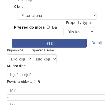
Cijena:
Property type:
Prvi red do mora
:
Da
Detalji
Traži
Kupaonice:
Spavaće sobe:
Ključna riječ:
2
Površina objekta (m
)
-