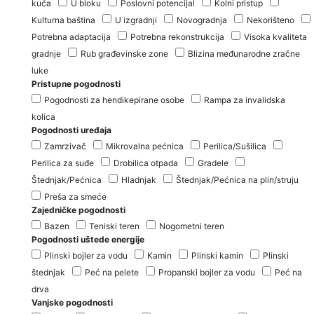
kuća
U bloku
Poslovni potencijal
Kolni pristup
Kulturna baština
U izgradnji
Novogradnja
Nekorišteno
Potrebna adaptacija
Potrebna rekonstrukcija
Visoka kvaliteta
gradnje
Rub građevinske zone
Blizina međunarodne zračne
luke
Pristupne pogodnosti
Pogodnosti za hendikepirane osobe
Rampa za invalidska
kolica
Pogodnosti uređaja
Zamrzivač
Mikrovalna pećnica
Perilica/Sušilica
Perilica za suđe
Drobilica otpada
Gradele
Štednjak/Pećnica
Hladnjak
Štednjak/Pećnica na plin/struju
Preša za smeće
Zajedničke pogodnosti
Bazen
Teniski teren
Nogometni teren
Pogodnosti uštede energije
Plinski bojler za vodu
Kamin
Plinski kamin
Plinski
štednjak
Peć na pelete
Propanski bojler za vodu
Peć na
drva
Vanjske pogodnosti