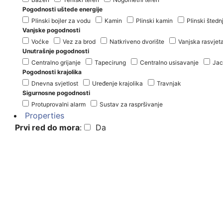
Pogodnosti uštede energije
Plinski bojler za vodu
Kamin
Plinski kamin
Plinski štedn
Vanjske pogodnosti
Voćke
Vez za brod
Natkriveno dvorište
Vanjska rasvjet
Unutrašnje pogodnosti
Centralno grijanje
Tapecirung
Centralno usisavanje
Jac
Pogodnosti krajolika
Dnevna svjetlost
Uređenje krajolika
Travnjak
Sigurnosne pogodnosti
Protuprovalni alarm
Sustav za raspršivanje
Properties
Prvi red do mora
:
Da