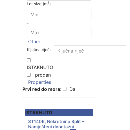
2
Lot size (m
)
-
Other
Ključna riječ:
ISTAKNUTO
prodan
Properties
Prvi red do mora
:
Da
ISTAKNUTO
ST1406, Nekretnine Split –
Namješteni dvoetažni