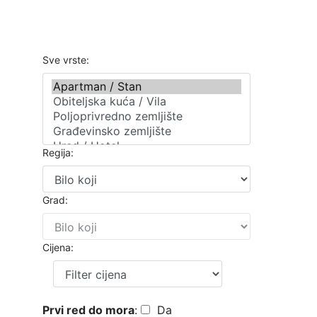
Sve vrste:
Regija:
Grad:
Cijena:
Prvi red do mora
:
Da