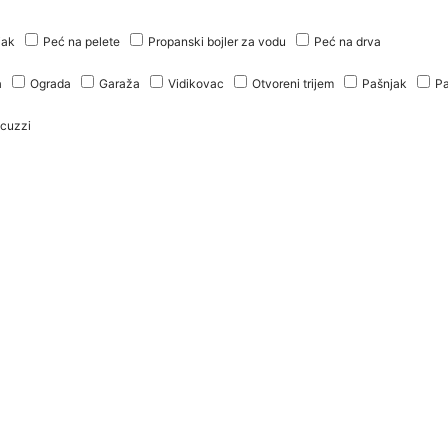
jak
Peć na pelete
Propanski bojler za vodu
Peć na drva
a
Ograda
Garaža
Vidikovac
Otvoreni trijem
Pašnjak
Pa
cuzzi