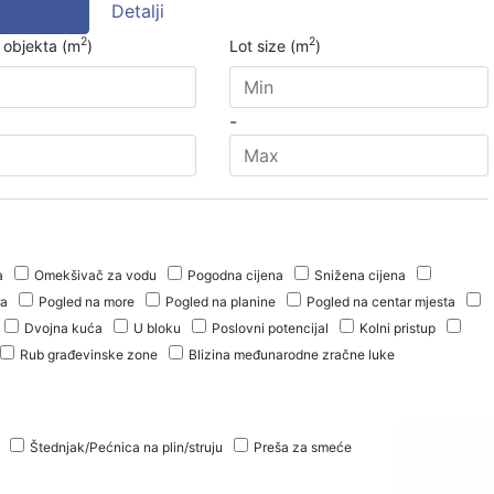
Detalji
2
2
 objekta (m
)
Lot size (m
)
-
a
Omekšivač za vodu
Pogodna cijena
Snižena cijena
ra
Pogled na more
Pogled na planine
Pogled na centar mjesta
Dvojna kuća
U bloku
Poslovni potencijal
Kolni pristup
Rub građevinske zone
Blizina međunarodne zračne luke
Štednjak/Pećnica na plin/struju
Preša za smeće