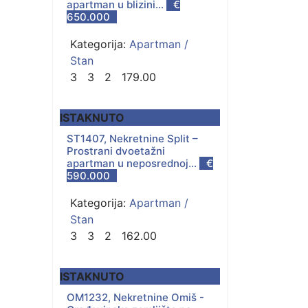
apartman u blizini...
€
650.000
Kategorija:
Apartman /
Stan
3
3
2
179.00
ISTAKNUTO
ST1407, Nekretnine Split –
Prostrani dvoetažni
apartman u neposrednoj...
€
590.000
Kategorija:
Apartman /
Stan
3
3
2
162.00
ISTAKNUTO
OM1232, Nekretnine Omiš -