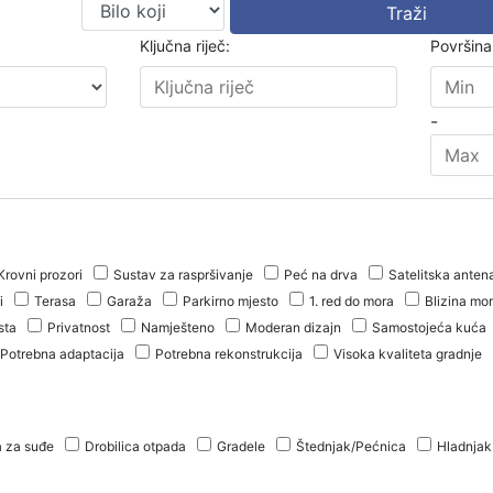
Traži
Ključna riječ:
Površina
-
Krovni prozori
Sustav za raspršivanje
Peć na drva
Satelitska anten
i
Terasa
Garaža
Parkirno mjesto
1. red do mora
Blizina mo
sta
Privatnost
Namješteno
Moderan dizajn
Samostojeća kuća
Potrebna adaptacija
Potrebna rekonstrukcija
Visoka kvaliteta gradnje
a za suđe
Drobilica otpada
Gradele
Štednjak/Pećnica
Hladnjak