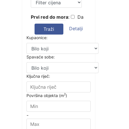
Prvi red do mora
:
Da
Detalji
Traži
Kupaonice:
Spavaće sobe:
Ključna riječ:
2
Površina objekta (m
)
-