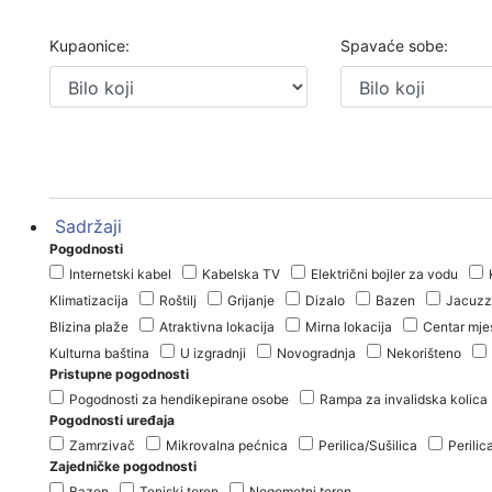
Kupaonice:
Spavaće sobe:
Sadržaji
Pogodnosti
Internetski kabel
Kabelska TV
Električni bojler za vodu
Klimatizacija
Roštilj
Grijanje
Dizalo
Bazen
Jacuzz
Blizina plaže
Atraktivna lokacija
Mirna lokacija
Centar mje
Kulturna baština
U izgradnji
Novogradnja
Nekorišteno
Pristupne pogodnosti
Pogodnosti za hendikepirane osobe
Rampa za invalidska kolica
Pogodnosti uređaja
Zamrzivač
Mikrovalna pećnica
Perilica/Sušilica
Perilic
Zajedničke pogodnosti
Bazen
Teniski teren
Nogometni teren