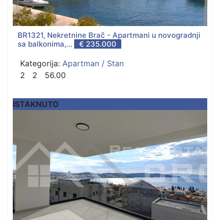
BR1321, Nekretnine Brač - Apartmani u novogradnji
sa balkonima,...
€ 235.000
Kategorija:
Apartman / Stan
2
2
56.00
ISTAKNUTO