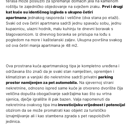
terasa može poslužiti za spremanje domaćih jela na kamenom
roštilju te zajedničko objedovanje na svježem zraku.
Prvi i drugi
kat kuće su identičnog izgleda s ukupno četiri
apartmana
jednakog rasporeda i veličine (dva stana po etaži).
Svaki od ova četiri apartmana sadrži jednu spavaću sobu, jednu
kupaonicu, ulazni hodnik, malu kuhinju te dnevni boravak s
blagovaonicom. Iz dnevnog boravka se pristupa na lođu s
pogledom na more i kaštelanski zaljev. Ukupna površina svakog
od ova četiri manja apartmana je 48 m2.
Ova prostrana kuća apartmanskog tipa je kompletno uređena i
održavana što znači da je svaki stan namješten, opremljen i
klimatiziran a vanjski dio nekretnine sadrži privatni
parking
prostor namijenjen za pet automobila.
Na sjevernoj strani
nekretnine, odnosno ispred same kuće je otvoreno dvorište čija
veličina dopušta obogaćivanje sadržajima kao što su vrtna
sjenica, dječje igralište ili pak bazen. Valja napomenuti da
nekretnina ovakvog tipa ima
i
nvesticijsku vrijednost i potencijal
obzirom da se može promatrati kao objekt za turističko
iznajmljivanje ali i kao stambena zgrada s pet raspoloživih
jedinica.