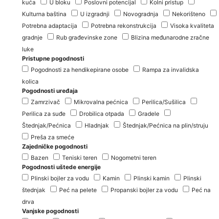
kuća
U bloku
Poslovni potencijal
Kolni pristup
Kulturna baština
U izgradnji
Novogradnja
Nekorišteno
Potrebna adaptacija
Potrebna rekonstrukcija
Visoka kvaliteta
gradnje
Rub građevinske zone
Blizina međunarodne zračne
luke
Pristupne pogodnosti
Pogodnosti za hendikepirane osobe
Rampa za invalidska
kolica
Pogodnosti uređaja
Zamrzivač
Mikrovalna pećnica
Perilica/Sušilica
Perilica za suđe
Drobilica otpada
Gradele
Štednjak/Pećnica
Hladnjak
Štednjak/Pećnica na plin/struju
Preša za smeće
Zajedničke pogodnosti
Bazen
Teniski teren
Nogometni teren
Pogodnosti uštede energije
Plinski bojler za vodu
Kamin
Plinski kamin
Plinski
štednjak
Peć na pelete
Propanski bojler za vodu
Peć na
drva
Vanjske pogodnosti