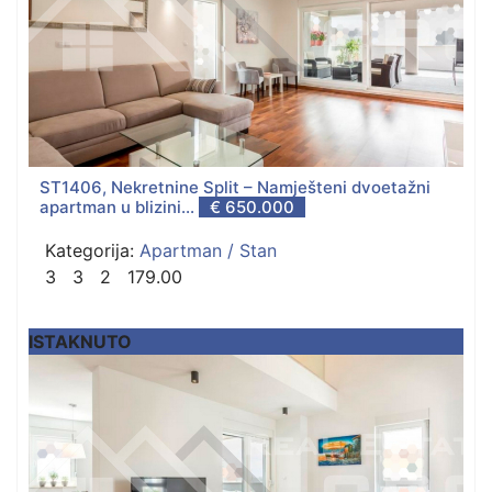
ST1406, Nekretnine Split – Namješteni dvoetažni
apartman u blizini...
€ 650.000
Kategorija:
Apartman / Stan
3
3
2
179.00
ISTAKNUTO