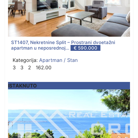
ST1407, Nekretnine Split – Prostrani dvoetažni
apartman u neposrednoj...
€ 590.000
Kategorija:
Apartman / Stan
3
3
2
162.00
ISTAKNUTO