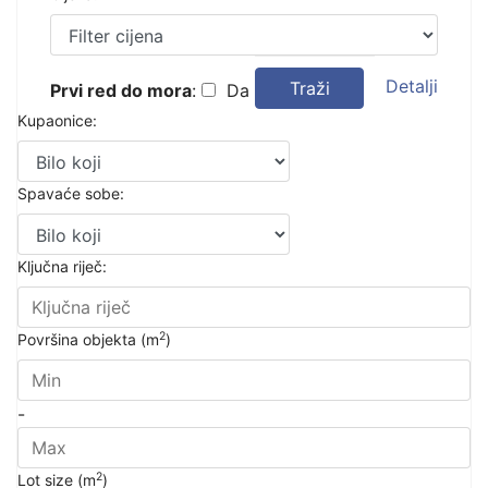
Detalji
Traži
Prvi red do mora
:
Da
Kupaonice:
Spavaće sobe:
Ključna riječ:
2
Površina objekta (m
)
-
2
Lot size (m
)