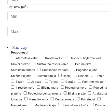
2
Lot size (m
)
-
Sadržaji
Pogodnosti
Internetski kabel
Kabelska TV
Električni bojler za vodu
Krovni prozori
Sustav za raspršivanje
Peć na drva
Satelitska antena
Omekšivač za vodu
Pogodna cijena
Snižena cijena
Klimatizacija
Roštilj
Grijanje
Dizalo
Bazen
Jacuzzi
Terasa
Garaža
Parkirno mjesto
1. red do mora
Blizina mora
Pogled na more
Pogled na
planine
Pogled na centar mjesta
Blizina plaže
Atraktivna
lokacija
Mirna lokacija
Centar mjesta
Privatnost
Namješteno
Moderan dizajn
Samostojeća kuća
Dvojna