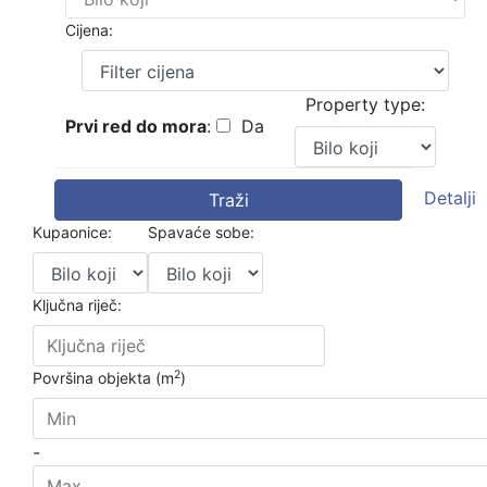
Cijena:
Property type:
Prvi red do mora
:
Da
Detalji
Traži
Kupaonice:
Spavaće sobe:
Ključna riječ:
2
Površina objekta (m
)
-