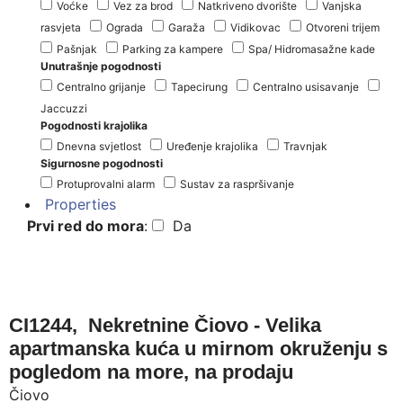
Voćke
Vez za brod
Natkriveno dvorište
Vanjska
rasvjeta
Ograda
Garaža
Vidikovac
Otvoreni trijem
Pašnjak
Parking za kampere
Spa/ Hidromasažne kade
Unutrašnje pogodnosti
Centralno grijanje
Tapecirung
Centralno usisavanje
Jaccuzzi
Pogodnosti krajolika
Dnevna svjetlost
Uređenje krajolika
Travnjak
Sigurnosne pogodnosti
Protuprovalni alarm
Sustav za raspršivanje
Properties
Prvi red do mora
:
Da
CI1244, Nekretnine Čiovo - Velika
apartmanska kuća u mirnom okruženju s
pogledom na more, na prodaju
Čiovo