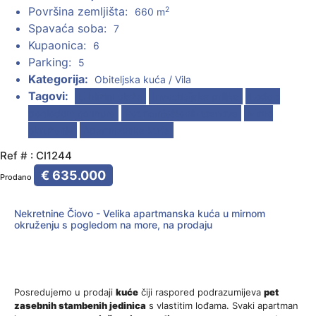
Površina zemljišta:
2
660 m
Spavaća soba:
7
Kupaonica:
6
Parking:
5
Kategorija:
Obiteljska kuća / Vila
Tagovi:
U blizini plaža
Investicijska prilika
Lođe s
pogledom na more
Pet namještenih stanova
Mirno
okruženje
Apartmanska kuća
Ref # : CI1244
€ 635.000
Prodano
Nekretnine Čiovo - Velika apartmanska kuća u mirnom
okruženju s pogledom na more, na prodaju
Posredujemo u prodaji
kuće
čiji raspored podrazumijeva
pet
zasebnih stambenih jedinica
s vlastitim lođama. Svaki apartman