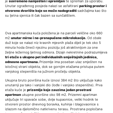
je
suvremeno namješten i opremljen
te spreman za uporabu.
Unutar ograđenog posjeda nalazi se asfaltirani
parking prostor i
otvoreno dvorište koje se može nadograditi
sadržajima kao što
su ljetna sjenica ili čak bazen sa sunčalištem.
Ova apartmanska kuća položena je na parceli veličine oko 660
m2
unutar mirne i ne-prenapučene mikrolokacije.
Od obale
duž koje se nalazi niz krasnih mjesnih plaža dijeli je tek oko 5
minuta hoda čineći njezinu poziciju još atraktivnijom za one
željne ležernog ljetnog odmora. Dizajn nekretnine podrazumijeva
tri etaže s ukupno pet individualnih smještajnih jedinica,
odnosno apartmana.
Prizemlje ima poseban ulaz smješten na
istočnoj strani objekta, dok se gornjim etažama pristupa putem
vanjskog stepeništa na južnom pročelju objekta.
Ukupna bruto površina kuće iznosi 384 m2 što uključuje kako
unutarnji pa tako i vanjski dio (lođe i vanjsko stepenište). Prva
etaža kuće je
prizemlje koje zauzima jedan prostrani
apartman
ukupne površine oko 98 m2. Prizemni apartman
uključuje tri spavaće sobe, dvije kupaonice, veliki hodnik te
otvoreni prostor dnevnog boravka, kuhinje i blagovaonice s
izlazom na djelomično natkrivenu terasu. Prostrana popločana