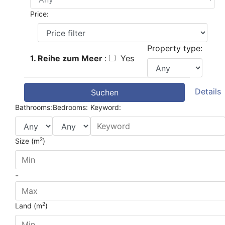
Price:
Property type:
1. Reihe zum Meer
:
Yes
Details
Suchen
Bathrooms:
Bedrooms:
Keyword:
2
Size (m
)
-
2
Land (m
)