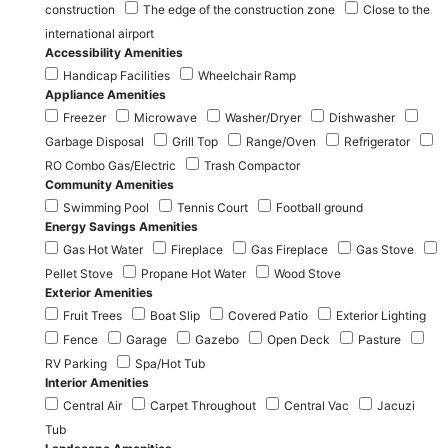
construction
The edge of the construction zone
Close to the
international airport
Accessibility Amenities
Handicap Facilities
Wheelchair Ramp
Appliance Amenities
Freezer
Microwave
Washer/Dryer
Dishwasher
Garbage Disposal
Grill Top
Range/Oven
Refrigerator
RO Combo Gas/Electric
Trash Compactor
Community Amenities
Swimming Pool
Tennis Court
Football ground
Energy Savings Amenities
Gas Hot Water
Fireplace
Gas Fireplace
Gas Stove
Pellet Stove
Propane Hot Water
Wood Stove
Exterior Amenities
Fruit Trees
Boat Slip
Covered Patio
Exterior Lighting
Fence
Garage
Gazebo
Open Deck
Pasture
RV Parking
Spa/Hot Tub
Interior Amenities
Central Air
Carpet Throughout
Central Vac
Jacuzi
Tub