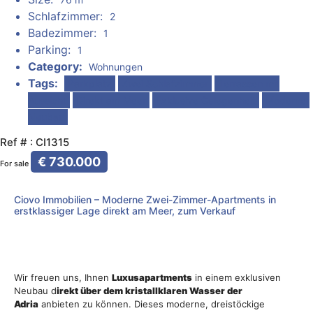
Schlafzimmer:
2
Badezimmer:
1
Parking:
1
Category:
Wohnungen
Tags:
Parkplatz
Zwei Schlafzimmer
Terrassen mit
Aussicht
Direkt am Meer
Exklusive Gelegenheit
Moderner
Neubau
Ref # : CI1315
€ 730.000
For sale
Ciovo Immobilien – Moderne Zwei-Zimmer-Apartments in
erstklassiger Lage direkt am Meer, zum Verkauf
Wir freuen uns, Ihnen
Luxusapartments
in einem exklusiven
Neubau d
irekt über dem kristallklaren Wasser der
Adria
anbieten zu können. Dieses moderne, dreistöckige