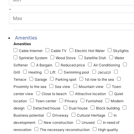
-
Amenities
Amenities
Cable Internet
Cable TV
Electric Hot Water
Skylights
Sprinkler System
Wood Stove
Satellite Dish
Water
Softener
A Bargain
Reduced price
Air Conditioning
Grill
Heating
Lift
Swimming pool
Jacuzzi
Terrace
Garage
Parking spot
1st row to the sea
Proximity to the sea
Sea view
Mountain view
Town
center view
Close to beach
Attractive location
Quiet
location
Town center
Privacy
Furnished
Modern
design
Detached house
Dual house
Block building
Business potential
Driveway
Cultural Heritage
In
development
New construction
Unused
In need of
renovation
The necessary reconstruction
High quality