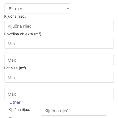
Ključna riječ:
2
Površina objekta (m
)
-
2
Lot size (m
)
-
Other
Ključna riječ: