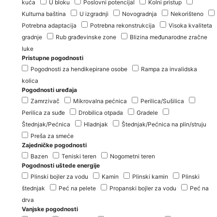
kuća
U bloku
Poslovni potencijal
Kolni pristup
Kulturna baština
U izgradnji
Novogradnja
Nekorišteno
Potrebna adaptacija
Potrebna rekonstrukcija
Visoka kvaliteta
gradnje
Rub građevinske zone
Blizina međunarodne zračne
luke
Pristupne pogodnosti
Pogodnosti za hendikepirane osobe
Rampa za invalidska
kolica
Pogodnosti uređaja
Zamrzivač
Mikrovalna pećnica
Perilica/Sušilica
Perilica za suđe
Drobilica otpada
Gradele
Štednjak/Pećnica
Hladnjak
Štednjak/Pećnica na plin/struju
Preša za smeće
Zajedničke pogodnosti
Bazen
Teniski teren
Nogometni teren
Pogodnosti uštede energije
Plinski bojler za vodu
Kamin
Plinski kamin
Plinski
štednjak
Peć na pelete
Propanski bojler za vodu
Peć na
drva
Vanjske pogodnosti