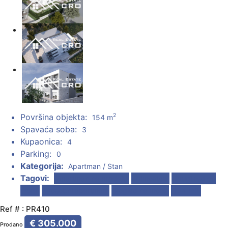
Površina objekta:
2
154 m
Spavaća soba:
3
Kupaonica:
4
Parking:
0
Kategorija:
Apartman / Stan
Tagovi:
Apartman na prodaju
Primošten
Drugi red do
mora
Trosobni apartman
Pogled na more
154 m2
Ref # : PR410
€ 305.000
Prodano