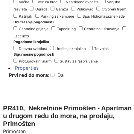
Voćke
Vez za brod
Natkriveno dvorište
Vanjska
rasvjeta
Ograda
Garaža
Vidikovac
Otvoreni trijem
Pašnjak
Parking za kampere
Spa/ Hidromasažne kade
Unutrašnje pogodnosti
Centralno grijanje
Tapecirung
Centralno usisavanje
Jaccuzzi
Pogodnosti krajolika
Dnevna svjetlost
Uređenje krajolika
Travnjak
Sigurnosne pogodnosti
Protuprovalni alarm
Sustav za raspršivanje
Properties
Prvi red do mora
:
Da
PR410, Nekretnine Primošten - Apartman
u drugom redu do mora, na prodaju,
Primošten
Primošten