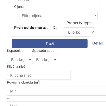
Cijena:
Property type:
Prvi red do mora
:
Da
Detalji
Traži
Kupaonice:
Spavaće sobe:
Ključna riječ:
2
Površina objekta (m
)
-