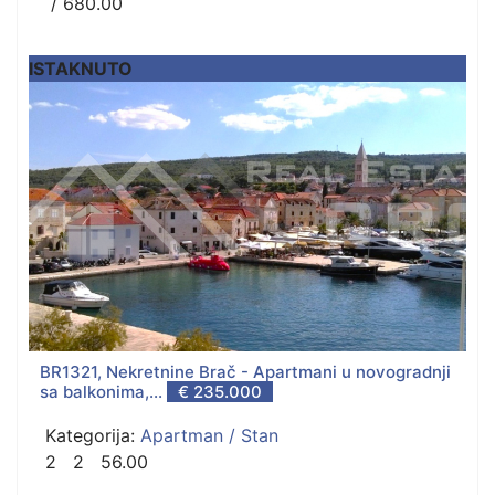
/ 680.00
ISTAKNUTO
BR1321, Nekretnine Brač - Apartmani u novogradnji
sa balkonima,...
€ 235.000
Kategorija:
Apartman / Stan
2
2
56.00