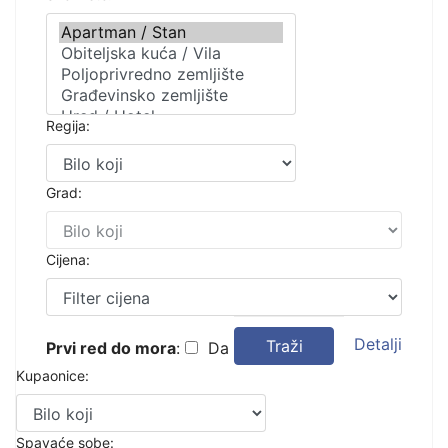
Regija:
Grad:
Cijena:
Detalji
Traži
Prvi red do mora
:
Da
Kupaonice:
Spavaće sobe: