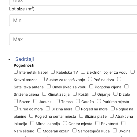
2
Lot size (m
)
-
Sadržaji
Pogodnosti
Internetski kabel
Kabelska TV
Električni bojler za vodu
Krovni prozori
Sustav za raspršivanje
Peć na drva
Satelitska antena
Omekšivač za vodu
Pogodna cijena
Snižena cijena
Klimatizacija
Roštilj
Grijanje
Dizalo
Bazen
Jacuzzi
Terasa
Garaža
Parkirno mjesto
1. red do mora
Blizina mora
Pogled na more
Pogled na
planine
Pogled na centar mjesta
Blizina plaže
Atraktivna
lokacija
Mirna lokacija
Centar mjesta
Privatnost
Namješteno
Moderan dizajn
Samostojeća kuća
Dvojna