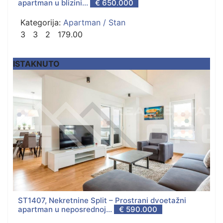
apartman u blizini...
€ 650.000
Kategorija:
Apartman / Stan
3
3
2
179.00
ISTAKNUTO
ST1407, Nekretnine Split – Prostrani dvoetažni
apartman u neposrednoj...
€ 590.000