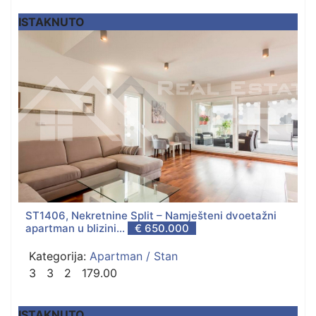
ISTAKNUTO
ST1406, Nekretnine Split – Namješteni dvoetažni
apartman u blizini...
€ 650.000
Kategorija:
Apartman / Stan
3
3
2
179.00
ISTAKNUTO