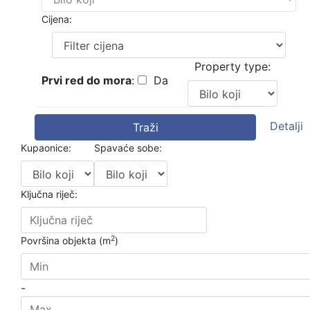
Cijena:
Property type:
Prvi red do mora
:
Da
Detalji
Traži
Kupaonice:
Spavaće sobe:
Ključna riječ:
2
Površina objekta (m
)
-