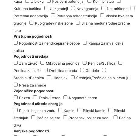
kuća
U bloku
Poslovni potencijal
Kolni pristup
Kulturna baština
U izgradnji
Novogradnja
Nekorišteno
Potrebna adaptacija
Potrebna rekonstrukcija
Visoka kvaliteta
gradnje
Rub građevinske zone
Blizina međunarodne zračne
luke
Pristupne pogodnosti
Pogodnosti za hendikepirane osobe
Rampa za invalidska
kolica
Pogodnosti uređaja
Zamrzivač
Mikrovalna pećnica
Perilica/Sušilica
Perilica za suđe
Drobilica otpada
Gradele
Štednjak/Pećnica
Hladnjak
Štednjak/Pećnica na plin/struju
Preša za smeće
Zajedničke pogodnosti
Bazen
Teniski teren
Nogometni teren
Pogodnosti uštede energije
Plinski bojler za vodu
Kamin
Plinski kamin
Plinski
štednjak
Peć na pelete
Propanski bojler za vodu
Peć na
drva
Vanjske pogodnosti