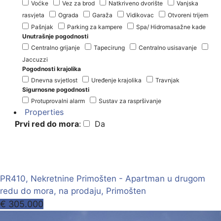
Voćke
Vez za brod
Natkriveno dvorište
Vanjska
rasvjeta
Ograda
Garaža
Vidikovac
Otvoreni trijem
Pašnjak
Parking za kampere
Spa/ Hidromasažne kade
Unutrašnje pogodnosti
Centralno grijanje
Tapecirung
Centralno usisavanje
Jaccuzzi
Pogodnosti krajolika
Dnevna svjetlost
Uređenje krajolika
Travnjak
Sigurnosne pogodnosti
Protuprovalni alarm
Sustav za raspršivanje
Properties
Prvi red do mora
:
Da
PR410, Nekretnine Primošten - Apartman u drugom
redu do mora, na prodaju, Primošten
€ 305.000