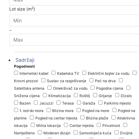
2
Lot size (m
)
-
Sadržaji
Pogodnosti
Internetski kabel
Kabelska TV
Električni bojler za vodu
Krovni prozori
Sustav za raspršivanje
Peć na drva
Satelitska antena
Omekšivač za vodu
Pogodna cijena
Snižena cijena
Klimatizacija
Roštilj
Grijanje
Dizalo
Bazen
Jacuzzi
Terasa
Garaža
Parkirno mjesto
1. red do mora
Blizina mora
Pogled na more
Pogled na
planine
Pogled na centar mjesta
Blizina plaže
Atraktivna
lokacija
Mirna lokacija
Centar mjesta
Privatnost
Namješteno
Moderan dizajn
Samostojeća kuća
Dvojna