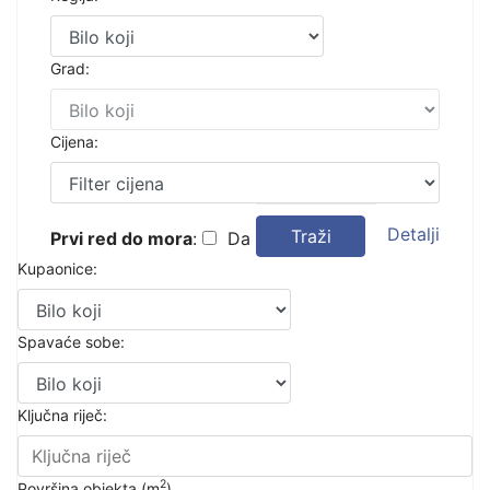
Grad:
Cijena:
Detalji
Traži
Prvi red do mora
:
Da
Kupaonice:
Spavaće sobe:
Ključna riječ:
2
Površina objekta (m
)